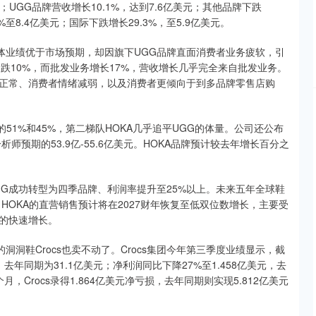
元；UGG品牌营收增长10.1%，达到7.6亿美元；其他品牌下跌
7%至8.4亿美元；国际下跌增长29.3%，至5.9亿美元。
司整体业绩优于市场预期，却因旗下UGG品牌直面消费者业务疲软，引
大跌10%，而批发业务增长17%，营收增长几乎完全来自批发业务。
正常、消费者情绪减弱，以及消费者更倾向于到多品牌零售店购
额的51%和45%，第二梯队HOKA几乎追平UGG的体量。公司还公布
析师预期的53.9亿-55.6亿美元。HOKA品牌预计较去年增长百分之
UGG成功转型为四季品牌、利润率提升至25%以上。未来五年全球鞋
HOKA的直营销售预计将在2027财年恢复至低双位数增长，主要受
的快速增长。
洞洞鞋Crocs也卖不动了。Crocs集团今年第三季度业绩显示，截
，去年同期为31.1亿美元；净利润同比下降27%至1.458亿美元，去
，Crocs录得1.864亿美元净亏损，去年同期则实现5.812亿美元