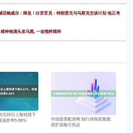
普喊话鲍威尔：降息！白宫官员：特朗普无与马斯克交谈计划 他正考
 精神饱满头发乌黑, 一改憔悴模样
5月26日上银转债下
中国股票配资网 独行侠彻底重建,
股溢价率5.88%
摆烂策略引热议