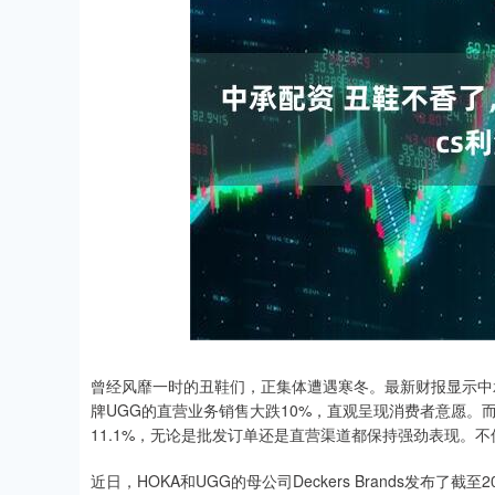
上证指数
3940.04
.40
2.13%
39.68
1.
曾经风靡一时的丑鞋们，正集体遭遇寒冬。最新财报显示中承配
牌UGG的直营业务销售大跌10%，直观呈现消费者意愿。
11.1%，无论是批发订单还是直营渠道都保持强劲表现。不仅
近日，HOKA和UGG的母公司Deckers Brands发布了截至