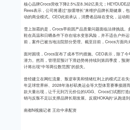
核心品牌Crocs营收下降2.5%至8.362亿美元；HEYDUDE
Rees表示，公司将通过“放缓增长”来维护品牌长期健康
动的商业模式。CEO此前承认，消费者品味在变化，运动
雪上加霜的是，Crocs早前因产品质量问题面临法律挑战
鞋在高温和日晒条件下存在缩水变形风险，并不适合户外运
前，案件已被当地法院部分受理。截至目前，Crocs方面
面对困境，Crocs宣布了成本节约措施。CEO表示，除了
潜力。然而，管理层预计下滑趋势将持续到第四季度，预测营收
计将出现“中等两位数范围”的损失。
曾经建立在网红流量、叛逆审美和情绪红利上的模式正在失
年足球世界杯、2028年洛杉矶奥运会等大型体育赛事接
款大量出现，让千元到万元价位的UGG、Crocs们试图打
销与反叛不足以支撑品牌长期发展。反观HOKA的“从跑道
南都N视频记者 王欣中承配资