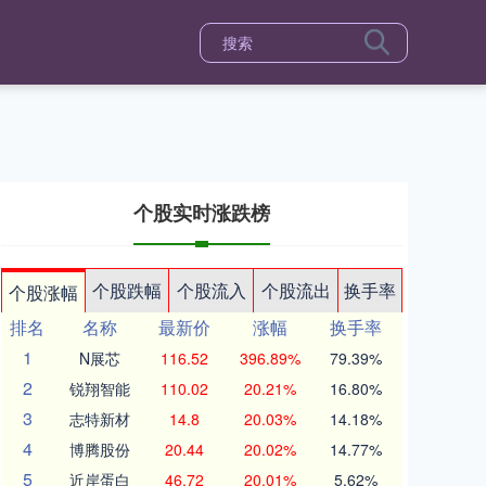
个股实时涨跌榜
个股跌幅
个股流入
个股流出
换手率
个股涨幅
排名
名称
最新价
涨幅
换手率
1
N展芯
116.52
396.89%
79.39%
2
锐翔智能
110.02
20.21%
16.80%
3
志特新材
14.8
20.03%
14.18%
4
博腾股份
20.44
20.02%
14.77%
5
近岸蛋白
46.72
20.01%
5.62%