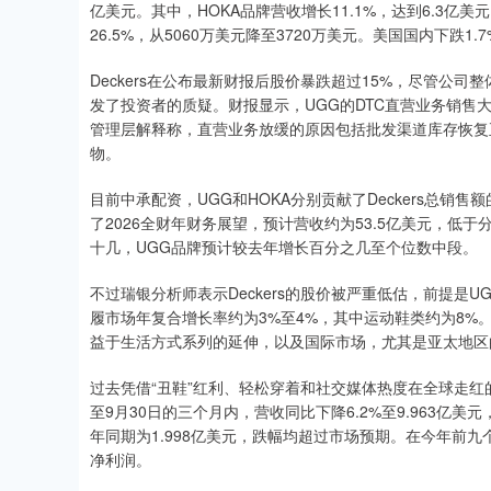
亿美元。其中，HOKA品牌营收增长11.1%，达到6.3亿美
26.5%，从5060万美元降至3720万美元。美国国内下跌1.
Deckers在公布最新财报后股价暴跌超过15%，尽管公
发了投资者的质疑。财报显示，UGG的DTC直营业务销售
管理层解释称，直营业务放缓的原因包括批发渠道库存恢复
物。
目前中承配资，UGG和HOKA分别贡献了Deckers总销售
了2026全财年财务展望，预计营收约为53.5亿美元，低于分
十几，UGG品牌预计较去年增长百分之几至个位数中段。
不过瑞银分析师表示Deckers的股价被严重低估，前提是
履市场年复合增长率约为3%至4%，其中运动鞋类约为8%。
益于生活方式系列的延伸，以及国际市场，尤其是亚太地区
过去凭借“丑鞋”红利、轻松穿着和社交媒体热度在全球走红的
至9月30日的三个月内，营收同比下降6.2%至9.963亿美元
年同期为1.998亿美元，跌幅均超过市场预期。在今年前九个月
净利润。