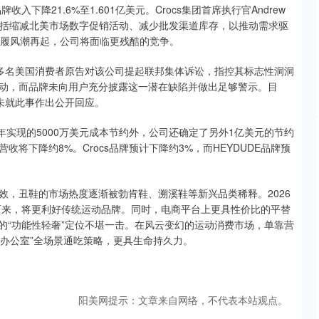
品牌收入下降21.6%至1.601亿美元。Crocs集团首席执行官Andrew
，包括缩减北美市场数字促销活动、减少批发渠道库存，以推动需求驱
鞋履风潮再起，公司将面临更残酷的竞争。
。多名美国消费者原告对该公司提起联邦集体诉讼，指控其标志性洞洞
动，而品牌未向用户充分披露这一潜在缺陷并做出足够警示。目
尚未就此事作出公开回应。
今年实现的5000万美元成本节约外，公司还确定了另外1亿美元的节约
将下降约8%。Crocs品牌预计下降约3%，而HEYDUDE品牌预
效，丑鞋的市场热度逐渐被勃肯鞋、溯溪鞋等新兴品类稀释。2026
踵而来，将更利好传统运动品牌。同时，电商平台上更具性价比的平替
造的“功能性轻奢”定位不堪一击。在风云变幻的运动消费市场，单靠营
到办公室”全场景通吃策略，更具生命持久力。
阳美网提示：文章来自网络，不代表本站观点。