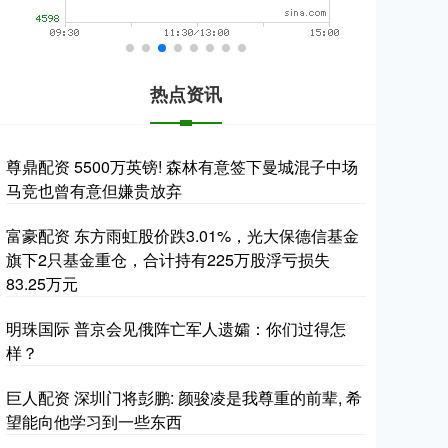
热点资讯
尊鼎配资 5500万英镑! 森林有意签下曼城混子中场
马竞也曾有意但嫌贵放弃
富豪配资 东方雨虹股价跌3.01%，光大保德信基金
旗下2只基金重仓，合计持有225万股浮亏损失
83.25万元
明珠国际 普京会见俄阵亡军人遗孀：你们过得怎
样？
巨人配资 深圳门将彭鹏: 颜骏凌是我尊重的前辈, 希
望能向他学习到一些东西