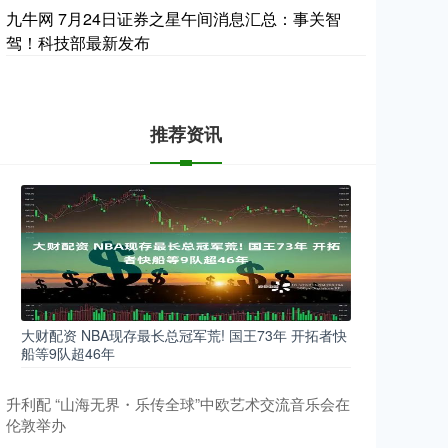
九牛网 7月24日证券之星午间消息汇总：事关智
驾！科技部最新发布
推荐资讯
大财配资 NBA现存最长总冠军荒! 国王73年 开拓者快
船等9队超46年
升利配 “山海无界・乐传全球”中欧艺术交流音乐会在
伦敦举办