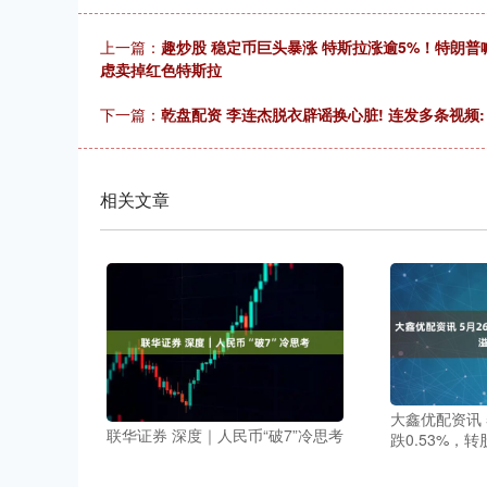
上一篇：
趣炒股 稳定币巨头暴涨 特斯拉涨逾5%！特朗
虑卖掉红色特斯拉
下一篇：
乾盘配资 李连杰脱衣辟谣换心脏! 连发多条视频:
相关文章
大鑫优配资讯 
联华证券 深度｜人民币“破7”冷思考
跌0.53%，转