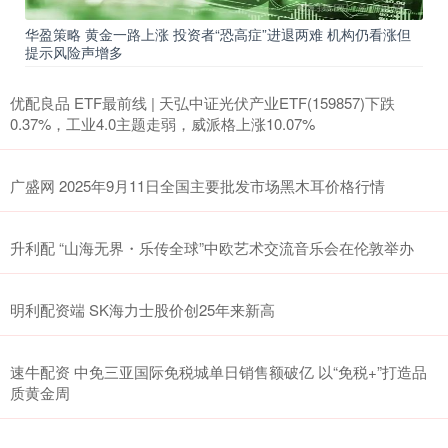
华盈策略 黄金一路上涨 投资者“恐高症”进退两难 机构仍看涨但
提示风险声增多
优配良品 ETF最前线 | 天弘中证光伏产业ETF(159857)下跌
0.37%，工业4.0主题走弱，威派格上涨10.07%
广盛网 2025年9月11日全国主要批发市场黑木耳价格行情
升利配 “山海无界・乐传全球”中欧艺术交流音乐会在伦敦举办
明利配资端 SK海力士股价创25年来新高
速牛配资 中免三亚国际免税城单日销售额破亿 以“免税+”打造品
质黄金周