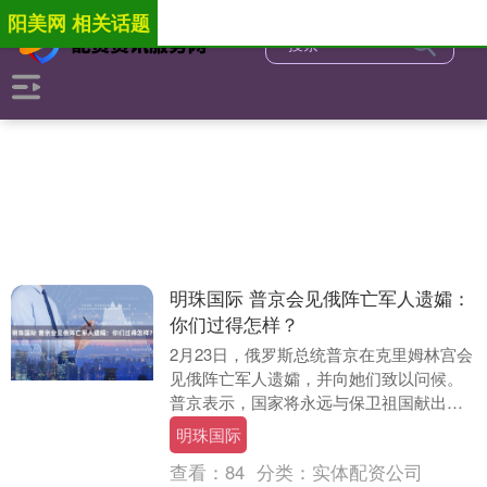
阳美网 相关话题
明珠国际 普京会见俄阵亡军人遗孀：
你们过得怎样？
2月23日，俄罗斯总统普京在克里姆林宫会
见俄阵亡军人遗孀，并向她们致以问候。
普京表示，国家将永远与保卫祖国献出生
命的军人遗孀同在。 当日是俄乌冲突爆发
明珠国际
四周年前夜....
查看：
84
分类：
实体配资公司