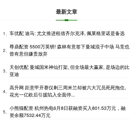
最新文章
车优配 迪马: 尤文推进租借齐尔克泽, 佩莱格里诺是备选
1、
尊鼎配资 5500万英镑! 森林有意签下曼城混子中场 马竞也
2、
曾有意但嫌贵放弃
天创优配 曼城国米神仙打架, 但全场最大赢家, 是场边的比
3、
亚迪
高升网 距意甲开赛仅剩三周米兰却被六大冗员死死拖住,
4、
花光一亿欧后引援陷入全面停...
小熊猫配资 杭州热电6月8日获融资买入801.53万元，融
5、
资余额7532.44万元