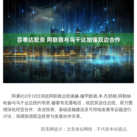
阿通社2月12日消息阿联酋总统谢赫.穆罕默德.本.扎耶德.阿勒纳
哈扬与乌干达总统约韦里.穆塞韦尼通电话，祝贺其连任总统。双方围
绕深化经贸合作、农业投资、基础设施建设及可持续发展等议题进行
讨论，强调加强双边投资与发展伙伴关系。
阳美网提示：文章来自网络，不代表本站观点。