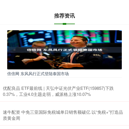
推荐资讯
倍倍网 东风风行正式登陆泰国市场
优配良品 ETF最前线 | 天弘中证光伏产业ETF(159857)下跌
0.37%，工业4.0主题走弱，威派格上涨10.07%
速牛配资 中免三亚国际免税城单日销售额破亿 以“免税+”打造品
质黄金周