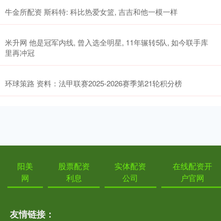
牛金所配资 斯科特: 科比热爱女篮, 吉吉和他一模一样
米升网 他是冠军内线, 曾入选全明星, 11年辗转5队, 如今联手库
里再冲冠
环球策路 资料：法甲联赛2025-2026赛季第21轮积分榜
阳美
股票配资
实体配资
在线配资开
网
利息
公司
户官网
友情链接：