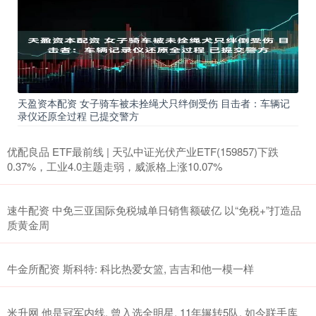
天盈资本配资 女子骑车被未拴绳犬只绊倒受伤 目击者：车辆记
录仪还原全过程 已提交警方
优配良品 ETF最前线 | 天弘中证光伏产业ETF(159857)下跌
0.37%，工业4.0主题走弱，威派格上涨10.07%
速牛配资 中免三亚国际免税城单日销售额破亿 以“免税+”打造品
质黄金周
牛金所配资 斯科特: 科比热爱女篮, 吉吉和他一模一样
米升网 他是冠军内线, 曾入选全明星, 11年辗转5队, 如今联手库