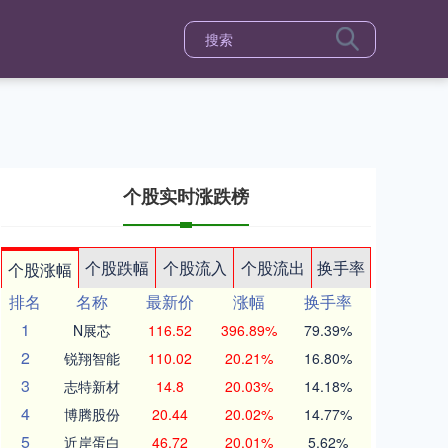
个股实时涨跌榜
个股跌幅
个股流入
个股流出
换手率
个股涨幅
排名
名称
最新价
涨幅
换手率
1
N展芯
116.52
396.89%
79.39%
2
锐翔智能
110.02
20.21%
16.80%
3
志特新材
14.8
20.03%
14.18%
4
博腾股份
20.44
20.02%
14.77%
5
近岸蛋白
46.72
20.01%
5.62%