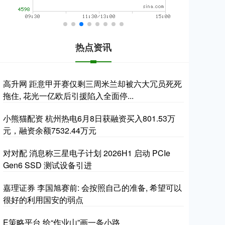
热点资讯
高升网 距意甲开赛仅剩三周米兰却被六大冗员死死
拖住, 花光一亿欧后引援陷入全面停...
小熊猫配资 杭州热电6月8日获融资买入801.53万
元，融资余额7532.44万元
对对配 消息称三星电子计划 2026H1 启动 PCIe
Gen6 SSD 测试设备引进
嘉理证券 李国旭赛前: 会按照自己的准备, 希望可以
很好的利用国安的弱点
E策略平台 给“作业山”画一条小路