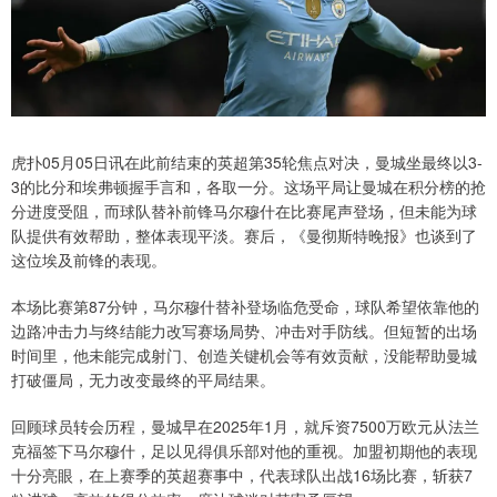
虎扑05月05日讯在此前结束的英超第35轮焦点对决，曼城坐最终以3-
3的比分和埃弗顿握手言和，各取一分。这场平局让曼城在积分榜的抢
分进度受阻，而球队替补前锋马尔穆什在比赛尾声登场，但未能为球
队提供有效帮助，整体表现平淡。赛后，《曼彻斯特晚报》也谈到了
这位埃及前锋的表现。
本场比赛第87分钟，马尔穆什替补登场临危受命，球队希望依靠他的
边路冲击力与终结能力改写赛场局势、冲击对手防线。但短暂的出场
时间里，他未能完成射门、创造关键机会等有效贡献，没能帮助曼城
打破僵局，无力改变最终的平局结果。
回顾球员转会历程，曼城早在2025年1月，就斥资7500万欧元从法兰
克福签下马尔穆什，足以见得俱乐部对他的重视。加盟初期他的表现
十分亮眼，在上赛季的英超赛事中，代表球队出战16场比赛，斩获7