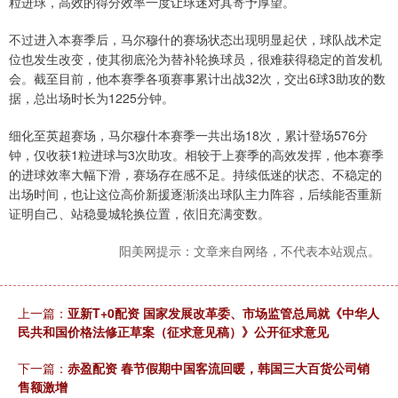
粒进球，高效的得分效率一度让球迷对其寄予厚望。
不过进入本赛季后，马尔穆什的赛场状态出现明显起伏，球队战术定
位也发生改变，使其彻底沦为替补轮换球员，很难获得稳定的首发机
会。截至目前，他本赛季各项赛事累计出战32次，交出6球3助攻的数
据，总出场时长为1225分钟。
细化至英超赛场，马尔穆什本赛季一共出场18次，累计登场576分
钟，仅收获1粒进球与3次助攻。相较于上赛季的高效发挥，他本赛季
的进球效率大幅下滑，赛场存在感不足。持续低迷的状态、不稳定的
出场时间，也让这位高价新援逐渐淡出球队主力阵容，后续能否重新
证明自己、站稳曼城轮换位置，依旧充满变数。
阳美网提示：文章来自网络，不代表本站观点。
上一篇：
亚新T+0配资 国家发展改革委、市场监管总局就《中华人
民共和国价格法修正草案（征求意见稿）》公开征求意见
下一篇：
赤盈配资 春节假期中国客流回暖，韩国三大百货公司销
售额激增