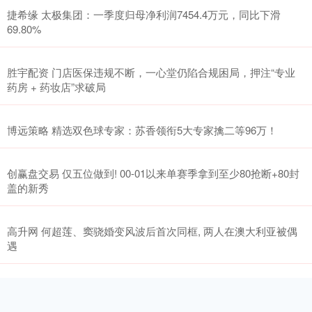
捷希缘 太极集团：一季度归母净利润7454.4万元，同比下滑
69.80%
胜宇配资 门店医保违规不断，一心堂仍陷合规困局，押注“专业
药房 + 药妆店”求破局
博远策略 精选双色球专家：苏香领衔5大专家擒二等96万！
创赢盘交易 仅五位做到! 00-01以来单赛季拿到至少80抢断+80封
盖的新秀
高升网 何超莲、窦骁婚变风波后首次同框, 两人在澳大利亚被偶
遇