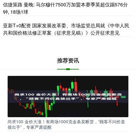
信捷策路 曼晚: 马尔穆什7500万加盟本赛季英超仅踢576分
钟, 18场1球
亚新T+0配资 国家发展改革委、市场监管总局就《中华人民
共和国价格法修正草案（征求意见稿）》公开征求意见
推荐资讯
尚求100 金价大涨！有商场1000克金条卖断货，“顾客不问价直
接出手”，专家严肃提醒