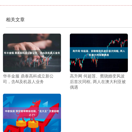
相关文章
华丰金服 鼎泰高科成立新公
高升网 何超莲、窦骁婚变风波
司，含AI及机器人业务
后首次同框, 两人在澳大利亚被
偶遇