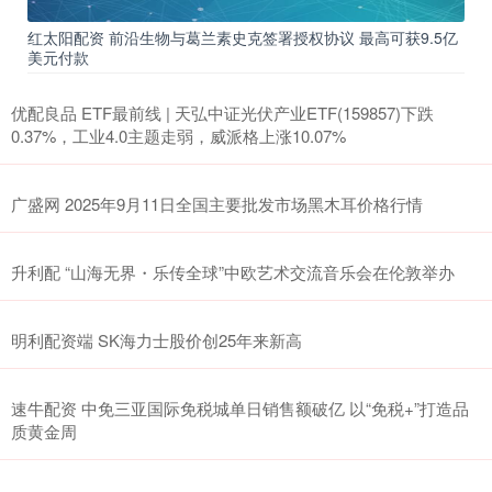
红太阳配资 前沿生物与葛兰素史克签署授权协议 最高可获9.5亿
美元付款
优配良品 ETF最前线 | 天弘中证光伏产业ETF(159857)下跌
0.37%，工业4.0主题走弱，威派格上涨10.07%
广盛网 2025年9月11日全国主要批发市场黑木耳价格行情
升利配 “山海无界・乐传全球”中欧艺术交流音乐会在伦敦举办
明利配资端 SK海力士股价创25年来新高
速牛配资 中免三亚国际免税城单日销售额破亿 以“免税+”打造品
质黄金周