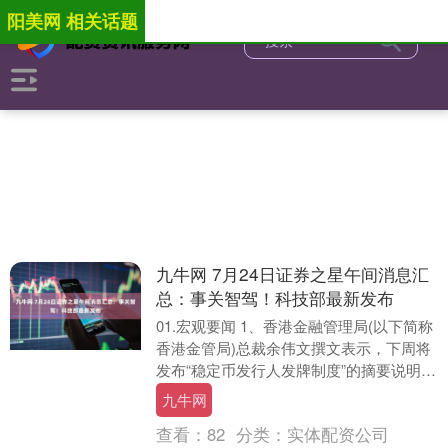
阳美网 相关话题
九牛网 7月24日证券之星午间消息汇
总：事关智驾！科技部最新发布
01.宏观要闻 1、香港金融管理局(以下简称
香港金管局)总裁余伟文撰文表示，下周将
发布“稳定币发行人发牌制度”的摘要说明。
余伟文表示：“近期，市场上针对稳定币....
九牛网
查看：
82
分类：
实体配资公司