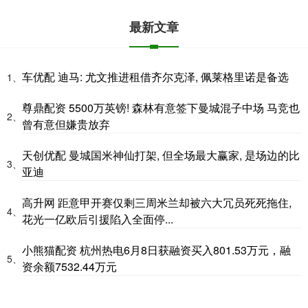
最新文章
车优配 迪马: 尤文推进租借齐尔克泽, 佩莱格里诺是备选
1、
尊鼎配资 5500万英镑! 森林有意签下曼城混子中场 马竞也
2、
曾有意但嫌贵放弃
天创优配 曼城国米神仙打架, 但全场最大赢家, 是场边的比
3、
亚迪
高升网 距意甲开赛仅剩三周米兰却被六大冗员死死拖住,
4、
花光一亿欧后引援陷入全面停...
小熊猫配资 杭州热电6月8日获融资买入801.53万元，融
5、
资余额7532.44万元