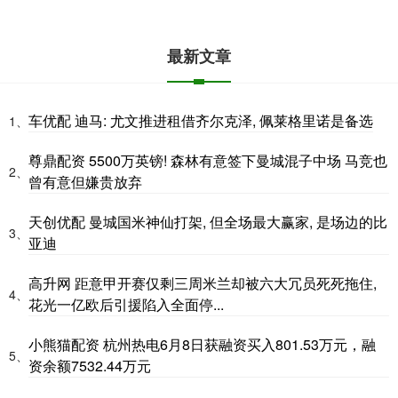
最新文章
车优配 迪马: 尤文推进租借齐尔克泽, 佩莱格里诺是备选
1、
尊鼎配资 5500万英镑! 森林有意签下曼城混子中场 马竞也
2、
曾有意但嫌贵放弃
天创优配 曼城国米神仙打架, 但全场最大赢家, 是场边的比
3、
亚迪
高升网 距意甲开赛仅剩三周米兰却被六大冗员死死拖住,
4、
花光一亿欧后引援陷入全面停...
小熊猫配资 杭州热电6月8日获融资买入801.53万元，融
5、
资余额7532.44万元