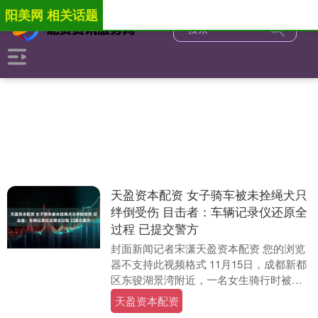
阳美网 相关话题
天盈资本配资 女子骑车被未拴绳犬只
绊倒受伤 目击者：车辆记录仪还原全
过程 已提交警方
封面新闻记者宋潇天盈资本配资 您的浏览
器不支持此视频格式 11月15日，成都新都
区东骏湖景湾附近，一名女生骑行时被路
边窜出的未拴绳宠物狗绊倒，因未佩戴头
天盈资本配资
盔，摔出....